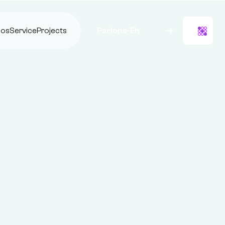
pos
Service
Projects
Parlons-En