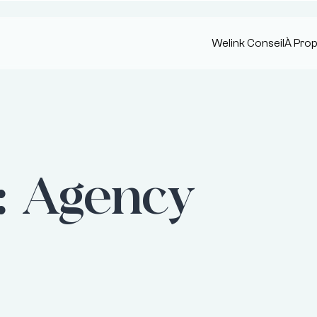
Welink Conseil
À Pro
:
Agency